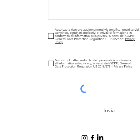
Autorizzo a ricevere aggiornamenti via email sui nostri servizi,
workshop, seminari applicativi e attività di formazione in
conformità all'informativa sulla privacy, ai sensi del GDPR,
General Data Protection Regulation UE 2016/679”
Privacy
Policy
Autorizzo il trattamento dei dati personali in conformità
all'informativa sulla privacy, ai sensi del GDPR, General
Data Protection Regulation UE 2016/679 *
Privacy Policy
Invia