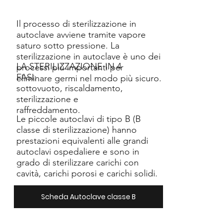
Il processo di sterilizzazione in
autoclave avviene tramite vapore
saturo sotto pressione. La
sterilizzazione in autoclave è uno dei
LA STERILIZZAZIONE IN 4
processi più importanti per
FASI:
eliminare germi nel modo più sicuro.
sottovuoto, riscaldamento,
sterilizzazione e
raffreddamento.
Le piccole autoclavi di tipo B (B
classe di sterilizzazione) hanno
prestazioni equivalenti alle grandi
autoclavi ospedaliere e sono in
grado di sterilizzare carichi con
cavità, carichi porosi e carichi solidi.
Scheda Autoclave classe B